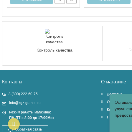
Г
Контроль качества
Контакты
О магазине
8 (800) 222-60-75
Доставка
Оплата
Оставаяс
info@kgz-granite.ru
улучшени
Контакты
Режим работы магазина:
предост
Политика кон
ПН-ПТ:с 8:00 до 17:00Мск
Обратная связь