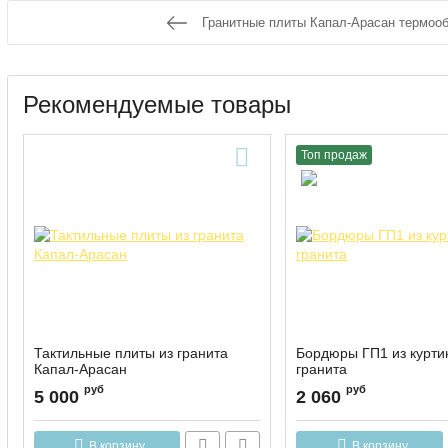
Гранитные плиты Капал-Арасан термоо
Рекомендуемые товары
Топ продаж
Тактильные плиты из гранита
Бордюры ГП1 из курти
Капал-Арасан
гранита
руб
руб
5 000
2 060
В корзину
В корзину