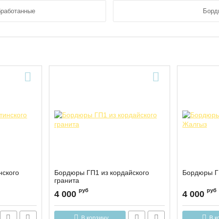
бработанные
Борд
нского
Бордюры ГП1 из кордайского
Бордюры Г
гранита
руб
руб
4 000
4 000
В корзину
В к