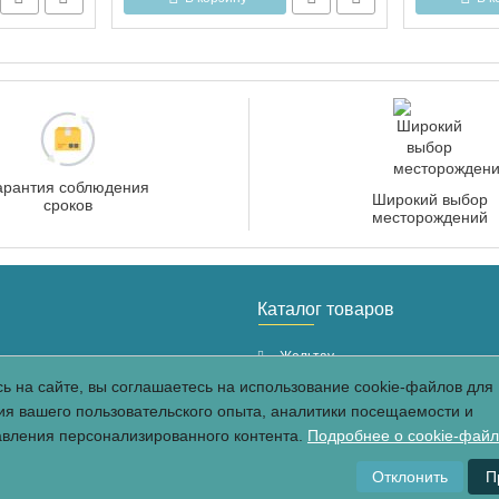
арантия соблюдения
Широкий выбор
сроков
месторождений
Каталог товаров
Жельтау
ь на сайте, вы соглашаетесь на использование cookie-файлов для
Курты
я вашего пользовательского опыта, аналитики посещаемости и
Капал-Арасан
авления персонализированного контента.
Подробнее о cookie-фай
фиденцальности
Жалгыз
Кордайский
Отклонить
П