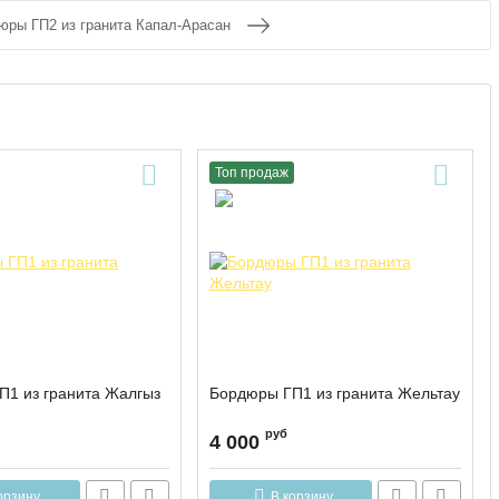
юры ГП2 из гранита Капал-Арасан
Топ продаж
П1 из гранита Жалгыз
Бордюры ГП1 из гранита Жельтау
руб
4 000
орзину
В корзину