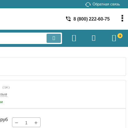
Обратная связь
8 (800) 222-60-75
0
(
14
)
тзыв
ии
руб
−
+